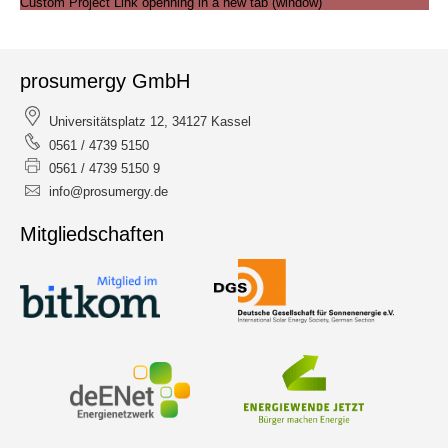
Custom Project Link openning in a new tab (window)
prosumergy GmbH
Universitätsplatz 12, 34127 Kassel
0561 / 4739 5150
0561 / 4739 5150 9
info@prosumergy.de
Mitgliedschaften